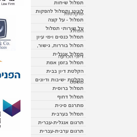
תמלול שיחות
לוגינג ותמלול להפקות
מוקלטות
תמלול - על קצה
על שירותי תמלול
המזלג
תמלול כנסים וימי עיון
תמלול בוררות, גישור,
תמלול אנגלית
דיוני הכרעה
תמלול בזמן אמת
הקלטת דיון בבית
הקלטת ישיבות ודיונים
משפט
תמלול ברוסית
תמלול דחוף
מתרגם סינית
תמלול בערבית
תרגום אנגלית-עברית
תרגום ערבית-עברית